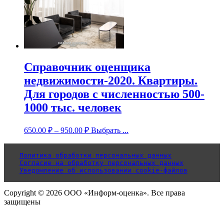
Справочник оценщика
недвижимости-2020. Квартиры.
Для городов с численностью 500-
1000 тыс. человек
650.00
₽
–
950.00
₽
Выбрать ...
Политика обработки персональных данных
Согласие на обработку персональных данных
Уведомление об использовании cookie-файлов
Copyright © 2026 ООО «Информ-оценка». Все права
защищены