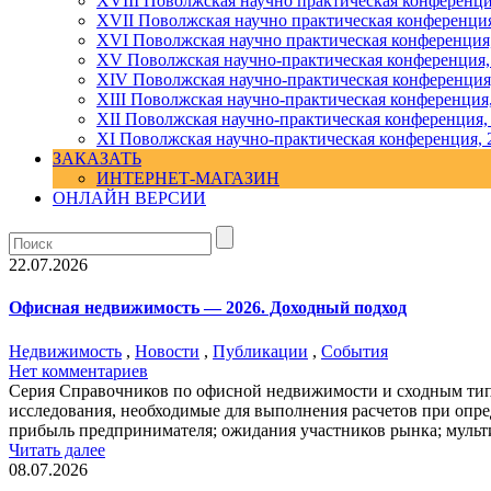
XVIII Поволжская научно практическая конференци
XVII Поволжская научно практическая конференция
XVI Поволжская научно практическая конференция
ХV Поволжская научно-практическая конференция,
ХIV Поволжская научно-практическая конференция
ХIII Поволжская научно-практическая конференция
ХII Поволжская научно-практическая конференция,
XI Поволжская научно-практическая конференция, 
ЗАКАЗАТЬ
ИНТЕРНЕТ-МАГАЗИН
ОНЛАЙН ВЕРСИИ
22.07.2026
Офисная недвижимость — 2026. Доходный подход
Недвижимость
,
Новости
,
Публикации
,
События
Нет комментариев
Серия Справочников по офисной недвижимости и сходным типа
исследования, необходимые для выполнения расчетов при опре
прибыль предпринимателя; ожидания участников рынка; мульт
Читать далее
08.07.2026