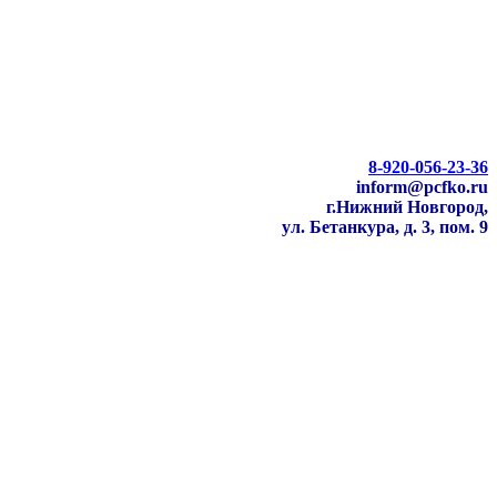
8-920-056-23-36
inform@pcfko.ru
г.Нижний Новгород,
ул. Бетанкура, д. 3, пом. 9