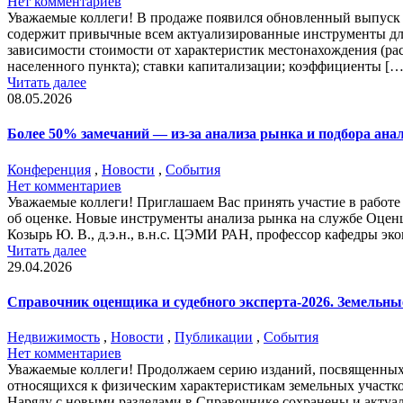
Нет комментариев
Уважаемые коллеги! В продаже появился обновленный выпуск 
содержит привычные всем актуализированные инструменты для
зависимости стоимости от характеристик местонахождения (рас
населенного пункта); ставки капитализации; коэффициенты […
Читать далее
08.05.2026
Более 50% замечаний — из-за анализа рынка и подбора ана
Конференция
,
Новости
,
События
Нет комментариев
Уважаемые коллеги! Приглашаем Вас принять участие в работ
об оценке. Новые инструменты анализа рынка на службе Оцен
Козырь Ю. В., д.э.н., в.н.с. ЦЭМИ РАН, профессор кафедры эк
Читать далее
29.04.2026
Справочник оценщика и судебного эксперта-2026. Земельные
Недвижимость
,
Новости
,
Публикации
,
События
Нет комментариев
Уважаемые коллеги! Продолжаем серию изданий, посвященных
относящихся к физическим характеристикам земельных участков
Наряду с новыми разделами в Справочнике сохранены и актуал