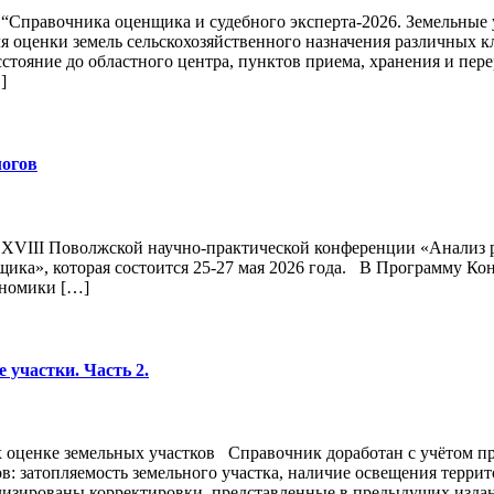
“Справочника оценщика и судебного эксперта-2026. Земельные 
 оценки земель сельскохозяйственного назначения различных 
стояние до областного центра, пунктов приема, хранения и пер
]
логов
е XVIII Поволжской научно-практической конференции «Анализ 
щика», которая состоится 25-27 мая 2026 года. В Программу К
ономики […]
 участки. Часть 2.
 оценке земельных участков Справочник доработан с учётом п
: затопляемость земельного участка, наличие освещения террит
изированы корректировки, представленные в предыдущих издани