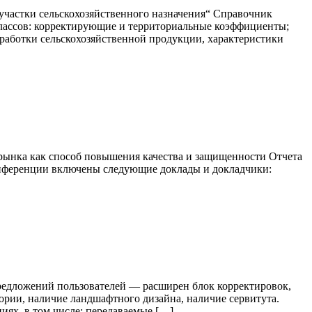
участки сельскохозяйственного назначения“ Справочник
классов: корректирующие и территориальные коэффициенты;
еработки сельскохозяйственной продукции, характеристики
рынка как способ повышения качества и защищенности Отчета
онференции включены следующие доклады и докладчики:
редложений пользователей — расширен блок корректировок,
ории, наличие ландшафтного дизайна, наличие сервитута.
ях, в том числе: передаваемые […]