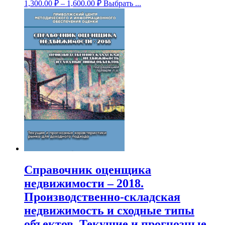
1,300.00
₽
–
1,600.00
₽
Выбрать ...
Справочник оценщика
недвижимости – 2018.
Производственно-складская
недвижимость и сходные типы
объектов. Текущие и прогнозные