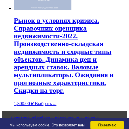
Рынок в условиях кризиса.
Справочник оценщика
недвижимости-2022.
Производственно-складская
недвижимость и сходные типы
объектов. Динамика цен и
арендных ставок. Валовые
мультипликаторы. Ожидания и
прогнозные характеристики.
Скидки на торг.
1,800.00
₽
Выбрать ...
Политика обработки персональных данных
Согласие на обработку персональных данных
Мы используем cookie. Это позволяет нам
Принимаю
Уведомление об использовании cookie-файлов