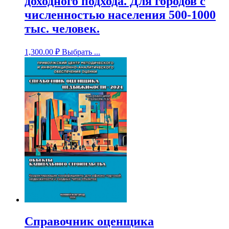
доходного подхода. Для городов с
численностью населения 500-1000
тыс. человек.
1,300.00
₽
Выбрать ...
Справочник оценщика