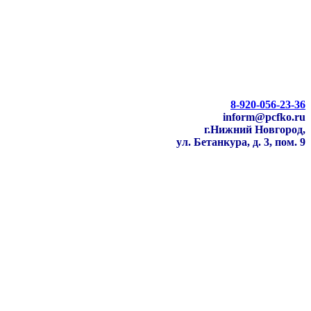
8-920-056-23-36
inform@pcfko.ru
г.Нижний Новгород,
ул. Бетанкура, д. 3, пом. 9