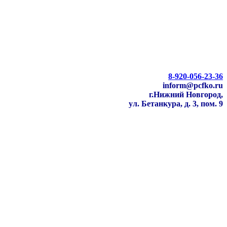
8-920-056-23-36
inform@pcfko.ru
г.Нижний Новгород,
ул. Бетанкура, д. 3, пом. 9