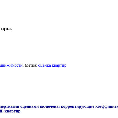
тиры.
едвижимости
.
Метка:
оценка квартир
.
спертными оценками включены корректирующие коэффициенты
й) квартир.