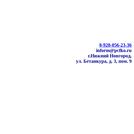
8-920-056-23-36
inform@pcfko.ru
г.Нижний Новгород,
ул. Бетанкура, д. 3, пом. 9