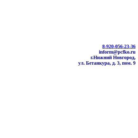
8-920-056-23-36
inform@pcfko.ru
г.Нижний Новгород,
ул. Бетанкура, д. 3, пом. 9