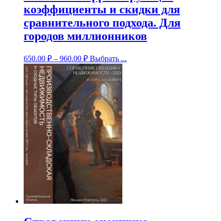
коэффициенты и скидки для
сравнительного подхода. Для
городов миллионников
650.00
₽
–
960.00
₽
Выбрать ...