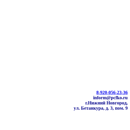
8-920-056-23-36
inform@pcfko.ru
г.Нижний Новгород,
ул. Бетанкура, д. 3, пом. 9