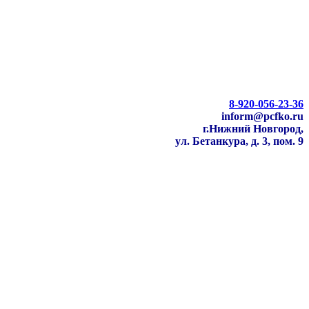
8-920-056-23-36
inform@pcfko.ru
г.Нижний Новгород,
ул. Бетанкура, д. 3, пом. 9