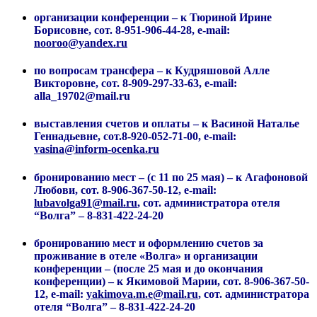
организации конференции –
к Тюриной Ирине
Борисовне, сот. 8-951-906-44-28, e-mail:
nooroo@yandex.ru
по вопросам трансфера –
к Кудряшовой Алле
Викторовне, сот. 8-909-297-33-63, e-mail:
alla_19702@mail.ru
выставления счетов и оплаты –
к
Васиной Наталье
Геннадьевне, сот.8-920-052-71-00, e-mail:
vasina@inform-ocenka.ru
бронированию мест
–
(с 11 по 25 мая) – к Агафоновой
Любови, сот.
8-906-367-50-12, e-mail:
lubavolga91@mail.ru
,
сот. администратора отеля
“Волга” – 8-831-422-24-20
бронированию мест
и оформлению счетов за
проживание в отеле «Волга» и организации
конференции
–
(после 25 мая и до окончания
конференции) – к Якимовой Марии, сот. 8-906-367-50-
12, e-mail:
yakimova.m.e@mail.ru
,
сот. администратора
отеля “Волга” – 8-831-422-24-20