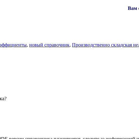
Вам 
оэффициенты
,
новый справочник
,
Производственно складская не
ка?
PDF-версии справочника планируется, следите за информацией 