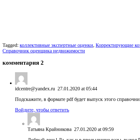
Tagged:
коллективные экспертные оценки
,
Корректирующие к
Справочник оценщика недвижимости
комментария 2
idcentre@yandex.ru
27.01.2020 at 05:44
Подскажите, в формате pdf будет выпуск этого справочни
Войдите, чтобы ответить
Татьяна Крайникова
27.01.2020 at 09:59
Добрый день! Да, как и в предыдущие разы, выход 