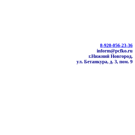
8-920-056-23-36
inform@pcfko.ru
г.Нижний Новгород,
ул. Бетанкура, д. 3, пом. 9