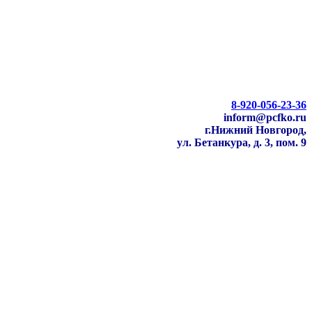
8-920-056-23-36
inform@pcfko.ru
г.Нижний Новгород,
ул. Бетанкура, д. 3, пом. 9