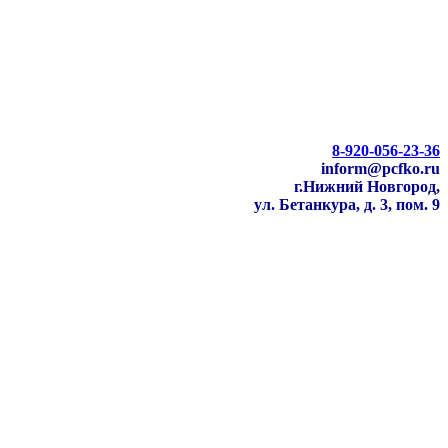
8-920-056-23-36
inform@pcfko.ru
г.Нижний Новгород,
ул. Бетанкура, д. 3, пом. 9