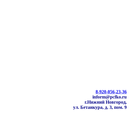
8-920-056-23-36
inform@pcfko.ru
г.Нижний Новгород,
ул. Бетанкура, д. 3, пом. 9