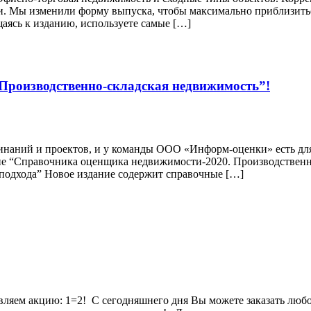
ии. Мы изменили форму выпуска, чтобы максимально приблизить
аясь к изданию, используете самые […]
Производственно-складская недвижимость”!
инаний и проектов, и у команды ООО «Информ-оценки» есть для 
ие “Справочника оценщика недвижимости-2020. Производственн
подхода” Новое издание содержит справочные […]
вляем акцию: 1=2! С сегодняшнего дня Вы можете заказать люб