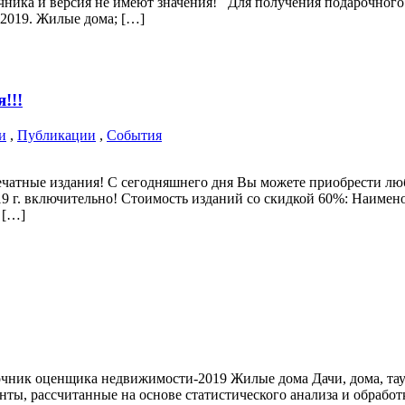
чника и версия не имеют значения! Для получения подарочного
2019. Жилые дома; […]
!!!
и
,
Публикации
,
События
ечатные издания! С сегодняшнего дня Вы можете приобрести лю
19 г. включительно! Стоимость изданий со скидкой 60%: Наименов
 […]
чник оценщика недвижимости-2019 Жилые дома Дачи, дома, тау
ы, рассчитанные на основе статистического анализа и обрабо