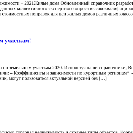
жимости – 2021Жилые дома Обновленный справочник разработан
е данных коллективного экспертного опроса высококвалифицир
 стоимостных поправок для цен жилых домов различных классов
м участкам!
по земельным участкам 2020. Используя наши справочники, Вы 
или: – Коэффициенты и зависимости по курортным регионам* 
ик, могут пользоваться актуальной версией без […]
Офисно-торговая недвижимость и сходные типы объектов. Корр