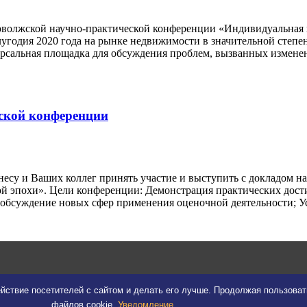
волжской научно-практической конференции «Индивидуальная и 
угодия 2020 года на рынке недвижимости в значительной степе
ерсальная площадка для обсуждения проблем, вызванных измене
ской конференции
несу и Ваших коллег принять участие и выступить с докладом 
вой эпохи». Цели конференции: Демонстрация практических дос
 обсуждение новых сфер применения оценочной деятельности; У
йствие посетителей с сайтом и делать его лучше. Продолжая пользова
файлов cookie.
Уведомление