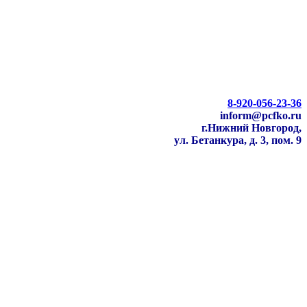
8-920-056-23-36
inform@pcfko.ru
г.Нижний Новгород,
ул. Бетанкура, д. 3, пом. 9