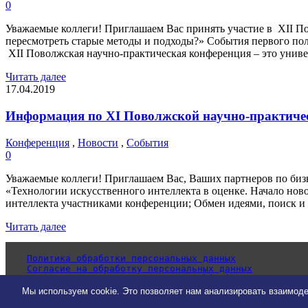
0
Уважаемые коллеги! Приглашаем Вас принять участие в XII По
пересмотреть старые методы и подходы?» События первого пол
XII Поволжская научно-практическая конференция – это унив
Читать далее
17.04.2019
Информация по XI Поволжской научно-практиче
Конференция
,
Новости
,
События
0
Уважаемые коллеги! Приглашаем Вас, Ваших партнеров по биз
«Технологии искусственного интеллекта в оценке. Начало но
интеллекта участниками конференции; Обмен идеями, поиск и
Читать далее
Политика обработки персональных данных
Согласие на обработку персональных данных
Уведомление об использовании cookie-файлов
Мы используем cookie. Это позволяет нам анализировать взаимоде