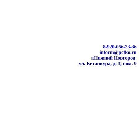
8-920-056-23-36
inform@pcfko.ru
г.Нижний Новгород,
ул. Бетанкура, д. 3, пом. 9