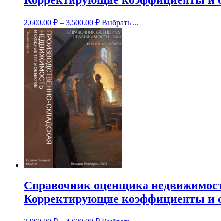
2,600.00
₽
–
3,500.00
₽
Выбрать ...
Справочник оценщика недвижимости
Корректирующие коэффициенты и ск