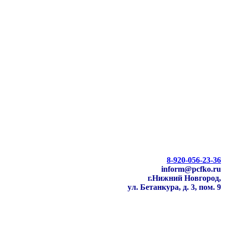
8-920-056-23-36
inform@pcfko.ru
г.Нижний Новгород,
ул. Бетанкура, д. 3, пом. 9