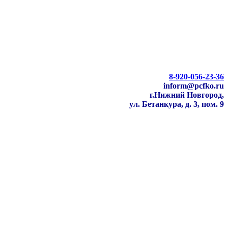
8-920-056-23-36
inform@pcfko.ru
г.Нижний Новгород,
ул. Бетанкура, д. 3, пом. 9