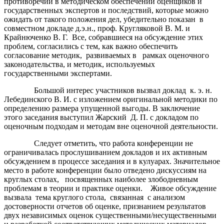
противоречий в методическом обеспечении оценщиков и
государственных экспертов и последствий, которые можно
ожидать от такого положения дел, убедительно показан в
совместном докладе д.э.н., проф. Кругляковой В. М. и
Крайнюченко В. Г. Все, собравшиеся на обсуждение этих
проблем, согласились с тем, как важно обеспечить
согласование методик, развиваемых в рамках оценочного
законодательства, и методик, используемых
государственными экспертами.
Большой интерес участников вызвал доклад к. э. н.
Лебединского В. И. с изложением оригинальной методики по
определению размера упущенной выгоды. В заключение
этого заседания выступил Жарский Д. П. с докладом по
оценочным подходам и методам вне оценочной деятельности.
Следует отметить, что работа конференции не
ограничивалась прослушиванием докладов и их активным
обсуждением в процессе заседания и в кулуарах. Значительное
место в работе конференции было отведено дискуссиям на
круглых столах, посвященных наиболее злободневным
проблемам в теории и практике оценки. Живое обсуждение
вызвала тема круглого стола, связанная с анализом
достоверности отчетов об оценке, признанием результатов
двух независимых оценок существенными/несущественными