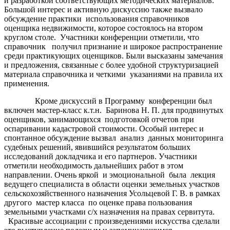
и разработкой соответствующих методических материалов.
Большой интерес и активную дискуссию также вызвало
обсуждение практики использования справочников
оценщика недвижимости, которое состоялось на втором
круглом столе. Участники конференции отметили, что
справочник получил признание и широкое распространение
среди практикующих оценщиков. Были высказаны замечания
и предложения, связанные с более удобной структуризацией
материала справочника и четкими указаниями на правила их
применения.
Кроме дискуссий в Программу конференции был
включен мастер-класс к.т.н. Баринова Н. П. для продвинутых
оценщиков, занимающихся подготовкой отчетов при
оспаривании кадастровой стоимости. Особый интерес и
спонтанное обсуждение вызвал анализ данных мониторинга
судебных решений, явившийся результатом больших
исследований докладчика и его партнеров. Участники
отметили необходимость дальнейших работ в этом
направлении. Очень яркой и эмоциональной была лекция
ведущего специалиста в области оценки земельных участков
сельскохозяйственного назначения Усольцевой Г. В. в рамках
другого мастер класса по оценке права пользования
земельными участками с/х назначения на правах сервитута.
Красивые ассоциации с произведениями искусства сделали