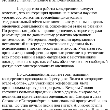
это выступление полезным и запоминающимся.
Подводя итоги работы конференции, следует
отметить, что конференция прошла на высоком научном
уровне, состоялась интереснейшая дискуссия и
содержательный обмен мнениями по актуальным вопросам
оценочной деятельности на современном этапе ее развития.
По результатам работы принято решение, которое содержит
рекомендации по дальнейшему развитию оценочной
деятельности. Материалы конференции представляют
несомненный интерес для участников и должны быть
использованы в практической деятельности. Учитывая это,
организаторы конференции приняли решение о размещении
всех презентаций и видео материалов с выступлениями
докладчиков на открытых сайтах, обеспечив к ним свободный
доступ всех заинтересованных оценщиков.
По сложившейся за долгие годы традиции
конференция проходила на берегу реки Волги в загородном
отеле «Волга». Для участников конференции была
организована культурная программа. Вечером 7 июня
состоялся большой праздник «Вечер друзей» с караваем, с
песенными приветствиями оценщиков из г.Самары и Льва
Сегаля из г.Екатеринбурга и танцевальной программой и, как
всегда, до утра звучали песни под гитару. А 8 июня группа
оценщиков отправилась на экскурсию по вечернему Нижнему