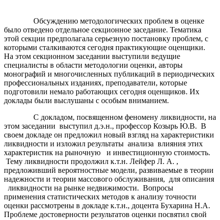
Обсуждению методологических проблем в оценке
было отведено отдельное секционное заседание. Тематика
этой секции предполагала серьезную постановку проблем, с
которыми сталкиваются сегодня практикующие оценщики.
На этом секционном заседании выступили ведущие
специалисты в области методологии оценки, авторы
монографий и многочисленных публикаций в периодических
профессиональных изданиях, преподаватели, которые
подготовили немало работающих сегодня оценщиков. Их
доклады были выслушаны с особым вниманием.
С докладом, посвященном феномену ликвидности, на
этом заседании выступил д.э.н., профессор Козырь Ю.В. В
своем докладе он предложил новый взгляд на характеристики
ликвидности и изложил результаты анализа влияния этих
характеристик на рыночную и инвестиционную стоимость.
Тему ликвидности продолжил к.т.н. Лейфер Л. А. ,
предложивший вероятностные модели, развиваемые в теории
надежности и теории массового обслуживания, для описания
ликвидности на рынке недвижимости. Вопросы
применения статистических методов к анализу точности
оценки рассмотрены в докладе к.т.н., доцента Бухарина Н.А.
Проблеме достоверности результатов оценки посвятил свой