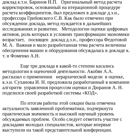
доклад к.т.н. Баринов Н.П. Оригинальный метод расчета
корректировок, основанный на итерационной процедуре
расчета коэффициентов, был предложен в докладе д.э.н.,
профессора Грибовского С.В. Как было отмечено при
обсуждении доклада, метод нуждается в дальнейших
исследованиях и развитии. Методологии оценки цифровых
активов, роль которых в условиях трансформации экономики
возрастает, посвящен доклад д.э.н., профессора Федотовой
М. А. Важная и мало разработанная тема расчета величины
обесценения машин и оборудования обсуждалась в докладе к.
т. н Фоменко А.Н.
Еще три доклада в какой-то степени касались
методологии в оценочной деятельности. Акобян А.А.
рассказал о применении иерархической модели в оценке,
к.э.н. Суханова И. Н. предложила разработанный в компании
алгоритм управления процессом оценки и Дюранов А. Н.
поделился своей разработкой системы «КОД».
По итогам работы этой секции была отмечена
актуальность заявленной проблематики, подчеркнута
практическая значимость и высокий научный уровень
обсуждаемых проблем. Особо следует отметить участие с
докладами молодых специалистов, которые впервые
выступили на такой представительной конференции.