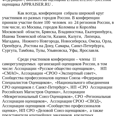
оценщика APPRAISER.RU .
Как всегда, конференция собрала широкий круг
участников из разных городов России. В конференции
приняли участие более 100 человек из 24 регионов России, в
том числе, из Москвы, городов Коломны и Королёва
Московской области, Брянска, Владивостока, Екатеринбурга,
Ишима Тюменской области, Казани, Калуги, Липецка,
Магадана, Нижнего Новгорода, Новосибирска, Омска, Орла,
Оренбурга, ,Ростова на Дону, Самары, Санкт-Петербурга,
Сургута, Тамбова, Тулы, Ульяновска, Уфы, Ярославля.
Среди участников конференции – члены 11
саморегулируемых организаций оценщиков России, в том
числе: Ассоциации «Русское общество оценщиков», НП
«СМАО», Ассоциации «СРОО «Экспертный совет»,
Сообщества профессионалов оценки Союза «Федерации
Специалистов Оценщиков», «Национального объединения
СРО оценщиков г. Санкт-Петербург», НП «СРО Ассоциации
Российских Магистров Оценки», Ассоциации
«Межрегиональный Союз Оценщиков», СРО «Региональная
Ассоциация оценщиков», Ассоциация СРОО «СВОД»,
Ассоциации оценщиков «Сообщество профессионалов
оценки», НП СРО «Деловой Союз оценщиков», а также
представители крупнейших заказчиков, кредитных