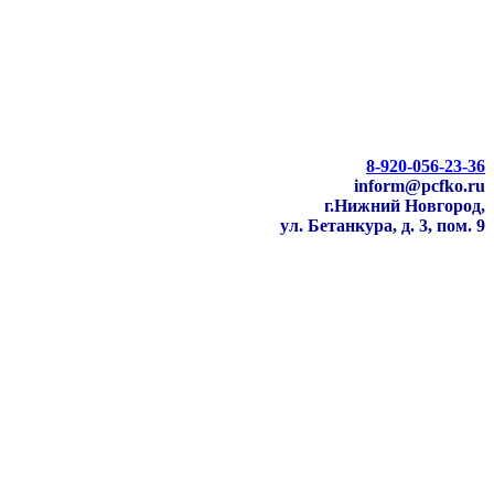
8-920-056-23-36
inform@pcfko.ru
г.Нижний Новгород,
ул. Бетанкура, д. 3, пом. 9