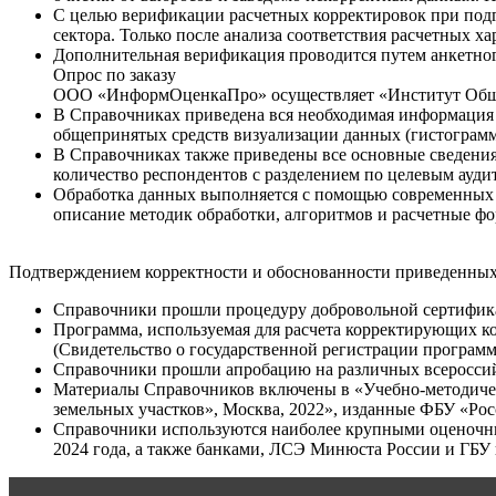
С целью верификации расчетных корректировок при подг
сектора. Только после анализа соответствия расчетных 
Дополнительная верификация проводится путем анкетного
Опрос по заказу
ООО «ИнформОценкаПро» осуществляет «Институт Общ
В Справочниках приведена вся необходимая информация 
общепринятых средств визуализации данных (гистограммы
В Справочниках также приведены все основные сведения о
количество респондентов с разделением по целевым ауди
Обработка данных выполняется с помощью современных с
описание методик обработки, алгоритмов и расчетные ф
Подтверждением корректности и обоснованности приведенных
Справочники прошли процедуру добровольной сертифика
Программа, используемая для расчета корректирующих к
(Свидетельство о государственной регистрации программ 
Справочники прошли апробацию на различных всероссий
Материалы Справочников включены в «Учебно-методичес
земельных участков», Москва, 2022», изданные ФБУ «Р
Справочники используются наиболее крупными оценочны
2024 года, а также банками, ЛСЭ Минюста России и ГБУ 