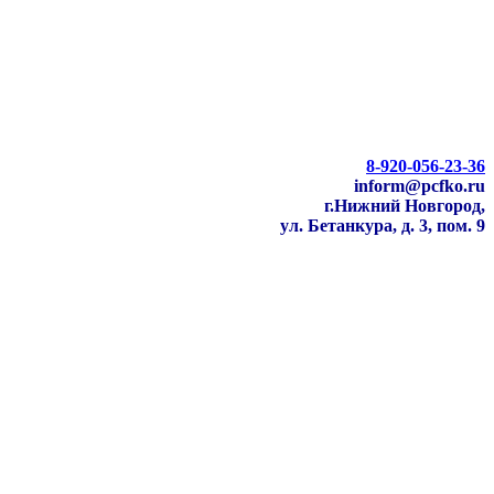
8-920-056-23-36
inform@pcfko.ru
г.Нижний Новгород,
ул. Бетанкура, д. 3, пом. 9