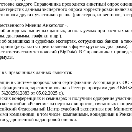
отовке каждого Справочника проводится анкетный опрос оценщи
характеристик данным экспертного опроса корректировки включа
 опроса других участников рынка (риелтеров, инвесторов, заст
ественного Мнения Анкетолог».
об исходных рыночных данных, используемых при расчетах кор
, диаграммы, графики и др.).
б оценщиках и судебных экспертах, сотрудниках банков, а такж
ториям (результаты представлены в форме круговых диаграмм).
татистических технологий (BigData). В Справочниках приведе
ормулы.
 в Справочниках данных являются:
ции в Системе добровольной сертификации Ассоциации СОО «Э
оэффициентов, зарегистрирована в Реестре программ для ЭВМ 
№2025612883 от 05.02.2025 г.).
ских конференциях и семинарах и получили одобрение участни
кое пособие «Решение экспертных вопросов, связанных с опре
оссийский Федеральный Центр судебной экспертизы при Минист
ми компаниями, в том числе, компаниями, вошедшими в Рэнки
государственной кадастровой оценки.