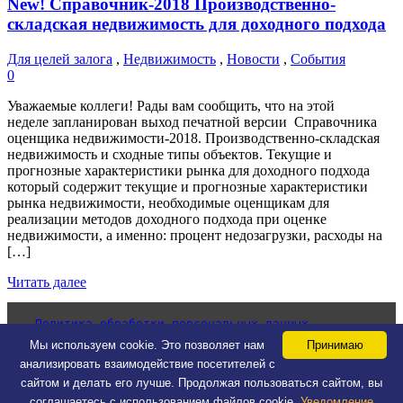
New! Справочник-2018 Производственно-
складская недвижимость для доходного подхода
Для целей залога
,
Недвижимость
,
Новости
,
События
0
Уважаемые коллеги! Рады вам сообщить, что на этой
неделе запланирован выход печатной версии Справочника
оценщика недвижимости-2018. Производственно-складская
недвижимость и сходные типы объектов. Текущие и
прогнозные характеристики рынка для доходного подхода
который содержит текущие и прогнозные характеристики
рынка недвижимости, необходимые оценщикам для
реализации методов доходного подхода при оценке
недвижимости, а именно: процент недозагрузки, расходы на
[…]
Читать далее
Политика обработки персональных данных
Согласие на обработку персональных данных
Мы используем cookie. Это позволяет нам
Принимаю
Уведомление об использовании cookie-файлов
анализировать взаимодействие посетителей с
сайтом и делать его лучше. Продолжая пользоваться сайтом, вы
Copyright © 2026 ООО «Информ-оценка». Все права
соглашаетесь с использованием файлов cookie.
Уведомление