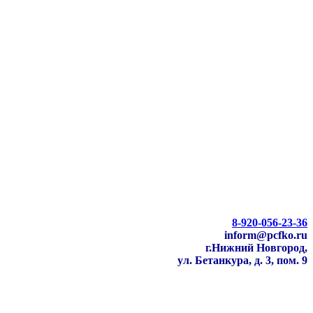
8-920-056-23-36
inform@pcfko.ru
г.Нижний Новгород,
ул. Бетанкура, д. 3, пом. 9