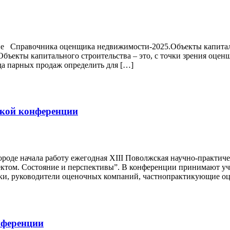
ние Справочника оценщика недвижимости-2025.Объекты капита
екты капитального строительства – это, с точки зрения оценщ
а парных продаж определить для […]
ской конференции
ороде начала работу ежегодная ХIII Поволжская научно-практи
том. Состояние и перспективы”. В конференции принимают учас
ки, руководители оценочных компаний, частнопрактикующие о
нференции