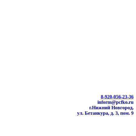
8-920-056-23-36
inform@pcfko.ru
г.Нижний Новгород,
ул. Бетанкура, д. 3, пом. 9