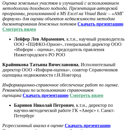
Оценка земельных участков и улучшений с использованием
методологии доходного подхода. Презентация авторской
программы, реализованной в MS Excel на Visual Basic – «АМГ
формула» для оценки объектов недвижимости методом
дисконтирования денежных потоков
С
качать презентацию
Смотреть видео
Лейфер Лев Абрамович
, к.т.н., научный руководитель
ООО «ПЦФКО-Орион», генеральный директор ООО
«Информ – оценка», председатель правления
Нижегородского РО РОО
Крайникова Татьяна Вячеславовна
, Исполнительный
директор ООО «Информ-оценка», соавтор Справочников
оценщика недвижимости г.Н.Новгород
Информационно-справочное обеспечение работ по оценке.
Рекомендации по использованию справочников
оценщика
С
качать презентацию
Смотреть видео
Баринов Николай Петрович
, к.т.н., директор по
научно-методической работе ГК «Аверс» г. Санкт-
Петербург
Регрессионный анализ в оценке
С
качать презентацию