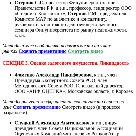
Стерник С.Г.,
профессор Финуниверситета при
Правительстве РФ, д.э.н., профессор, гендиректор ООО
«Стерникс Консалтинг»,
Стерник Г.М
., председатель
Комитета МАР по аналитике и консалтингу,
руководитель постоянно действующего научного
семинара Финуниверситета по рынку недвижимости,
к.т.н.
Методика массовой оценки недвижимости на узких
рынках
С
качать презентацию
Смотреть видео
СЕКЦИЯ 3. Оценка залогового имущества. Ликвидность
Фоменко Александр Никифорович
, к.т.н., член
Президиума Экспертного Совета РОО, член
Методического Совета РОО, Генеральный директор
ООО «АНФ-ОЦЕНКА», Московская область, г. Королев
Методы расчета коэффициента эластичности спроса по
цене
С
качать презентацию
Смотреть видео (в процессе
разработки)
Слуцкий Александр Анатольевич
, к.т.н., вице-
президент, член Совета Национальной Ассоциации
Оценочных Компаний Финансовых Рынков (сокр.