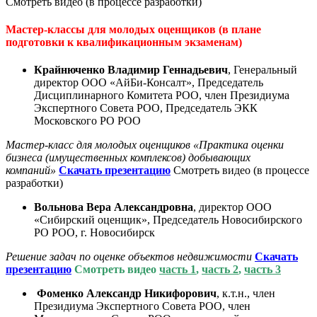
Смотреть видео (в процессе разработки)
Мастер-классы для молодых оценщиков (в плане
подготовки к квалификационным экзаменам)
Крайнюченко Владимир Геннадьевич
, Генеральный
директор ООО «АйБи-Консалт», Председатель
Дисциплинарного Комитета РОО, член Президиума
Экспертного Совета РОО, Председатель ЭКК
Московского РО РОО
Мастер-класс для молодых оценщиков «Практика оценки
бизнеса (имущественных комплексов) добывающих
компаний»
С
качать презентацию
Смотреть видео (в процессе
разработки)
Вольнова Вера Александровна
, директор ООО
«Сибирский оценщик», Председатель Новосибирского
РО РОО, г. Новосибирск
Решение задач по оценке объектов недвижимости
С
качать
презентацию
Смотреть видео
часть 1
,
часть 2
,
часть 3
Фоменко Александр Никифорович
, к.т.н., член
Президиума Экспертного Совета РОО, член