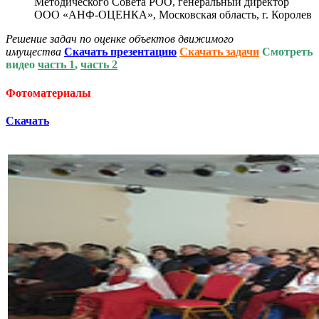
Методического Совета РОО, генеральный директор
ООО «АНФ-ОЦЕНКА», Московская область, г. Королев
Решение задач по оценке объектов движимого
имущества
С
качать презентацию
Скачать задачи
Смотреть
видео
часть 1
,
часть 2
Фотоматериалы
Скачать