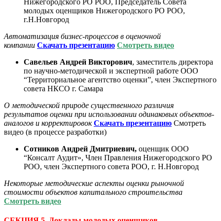
Нижегородского РО РОО, Председатель Совета
молодых оценщиков Нижегородского РО РОО,
г.Н.Новгород
Автоматизация бизнес-процессов в оценочной
компании
С
качать презентацию
Смотреть видео
Савельев Андрей Викторович
, заместитель директора
по научно-методической и экспертной работе ООО
“Территориальное агентство оценки”, член Экспертного
совета НКСО г. Самара
О методической природе существенного различия
результатов оценки при использовании одинаковых объектов-
аналогов и корректировок
С
качать презентацию
Смотреть
видео (в процессе разработки)
Сотников Андрей Дмитриевич,
оценщик ООО
“Консалт Аудит», Член Правления Нижегородского РО
РОО, член Экспертного совета РОО, г. Н.Новгород
Некоторые методические аспекты оценки рыночной
стоимости объектов капитального строительства
Смотреть видео
СЕКЦИЯ 5. Доклады молодых оценщиков