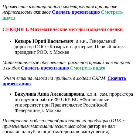
Применение имитационного моделирования при оценке
нефтегазовых активов
С
качать презентацию
Смотреть
видео
СЕКЦИЯ 1. Математические методы и модели оценки
Козырь Юрий Васильевич
, д.э.н., Генеральный
директор ООО «Козырь и партнеры», Первый вице-
президент РОО, г. Москва
Математическое обеспечение расчетов премий за контроль
и скидок
С
качать презентацию
Смотреть видео
Учет влияния налога на прибыль в модели САРМ
С
качать
презентацию
Бакулина Анна Александровна
, к.э.н., зам. проректора
по научной работе ФГОБУ ВО «Финансовый
университет при Правительстве Российской
Федерации»,г. Москва
Построение модели ценообразования на продукцию ОПК с
применением математических методов
(
автор не дал
согласие на публикацию материалов выступления
)