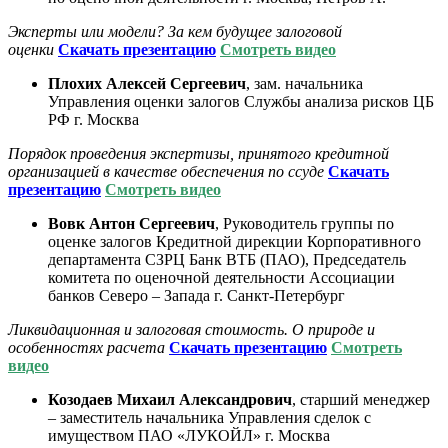
Эксперты или модели? За кем будущее залоговой
оценки
С
качать презентацию
Смотреть видео
Плохих Алексей Сергеевич
, зам. начальника
Управления оценки залогов Службы анализа рисков ЦБ
РФ г. Москва
Порядок проведения экспертизы, принятого кредитной
организацией в качестве обеспечения по ссуде
С
качать
презентацию
Смотреть видео
Вовк Антон Сергеевич
, Руководитель группы по
оценке залогов Кредитной дирекции Корпоративного
департамента СЗРЦ Банк ВТБ (ПАО), Председатель
комитета по оценочной деятельности Ассоциации
банков Северо – Запада г. Санкт-Петербург
Ликвидационная и залоговая стоимость. О природе и
особенностях расчета
С
качать презентацию
Смотреть
видео
Козодаев Михаил Александрович
, старший менеджер
– заместитель начальника Управления сделок с
имуществом ПАО «ЛУКОЙЛ» г. Москва