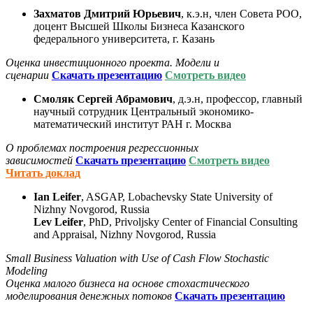
Захматов Дмитрий Юрьевич
, к.э.н, член Совета РОО,
доцент Высшей Школы Бизнеса Казанского
федерального университета, г. Казань
Оценка инвестиционного проекта. Модели и
сценарии
С
качать презентацию
Смотреть видео
Смоляк Сергей Абрамович
, д.э.н, профессор, главный
научный сотрудник Центральный экономико-
математический институт РАН г. Москва
О проблемах построения регрессионных
зависимостей
С
качать презентацию
Смотреть видео
Читать доклад
Ian Leifer
, ASGAP, Lobachevsky State University of
Nizhny Novgorod, Russia
Lev Leifer
, PhD, Privoljsky Center of Financial Consulting
and Appraisal, Nizhny Novgorod, Russia
Small Business Valuation with Use of Cash Flow Stochastic
Modeling
Оценка
малого
бизнеса
на
основе
стохастического
моделирования
денежных
потоков
С
качать презентацию