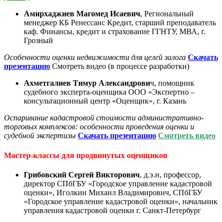
Амирхаджиев Магомед Исаевич
, Региональный
менеджер КБ Ренессанс Кредит, старший преподаватель
каф. Финансы, кредит и страхование ГГНТУ, МВА, г.
Грозный
Особенности оценки недвижимости для целей залога
С
качать
презентацию
Смотреть видео (в процессе разработки)
Ахметгалиев Тимур Александрови
ч, помощник
судебного эксперта-оценщика ООО «Экспертно –
консультационный центр «Оценщик», г. Казань
Оспаривание кадастровой стоимости административно-
торговых комплексов: особенности проведения оценки и
судебной экспертизы
С
качать презентацию
Смотреть видео
Мастер-классы для продвинутых оценщиков
Грибовский Сергей Викторович
, д.э.н, профессор,
директор СПбГБУ «Городское управление кадастровой
оценки», Иголкин Михаил Владимирович, СПбГБУ
«Городское управление кадастровой оценки», начальник
управления кадастровой оценки г. Санкт-Петербург